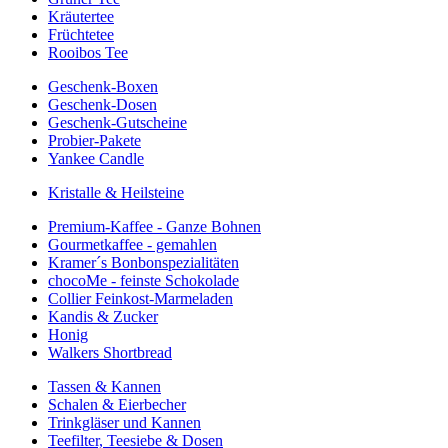
Kräutertee
Früchtetee
Rooibos Tee
Geschenk-Boxen
Geschenk-Dosen
Geschenk-Gutscheine
Probier-Pakete
Yankee Candle
Kristalle & Heilsteine
Premium-Kaffee - Ganze Bohnen
Gourmetkaffee - gemahlen
Kramer´s Bonbonspezialitäten
chocoMe - feinste Schokolade
Collier Feinkost-Marmeladen
Kandis & Zucker
Honig
Walkers Shortbread
Tassen & Kannen
Schalen & Eierbecher
Trinkgläser und Kannen
Teefilter, Teesiebe & Dosen