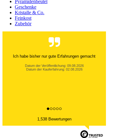
Pyramidenbeutel
Geschenke
Kristalle & Co.
Feinkost
Zubehör
Immer schnelle und zuverlässige Belieferung. Wen
nötig sehr guter,freundlicher Telefonservice.
Bernd R., Ennepetal
Datum der Veröffentlichung: 06.08.2026
Datum der Kauferfahrung: 26.07.2026
1,538 Bewertungen