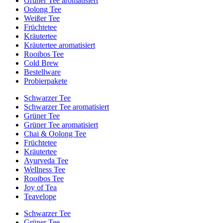
Grüner Tee aromatisiert
Oolong Tee
Weißer Tee
Früchtetee
Kräutertee
Kräutertee aromatisiert
Rooibos Tee
Cold Brew
Bestellware
Probierpakete
Schwarzer Tee
Schwarzer Tee aromatisiert
Grüner Tee
Grüner Tee aromatisiert
Chai & Oolong Tee
Früchtetee
Kräutertee
Ayurveda Tee
Wellness Tee
Rooibos Tee
Joy of Tea
Teavelope
Schwarzer Tee
Grüner Tee