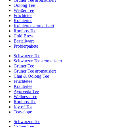
Grüner Tee aromatisiert
Oolong Tee
Weißer Tee
Früchtetee
Kräutertee
Kräutertee aromatisiert
Rooibos Tee
Cold Brew
Bestellware
Probierpakete
Schwarzer Tee
Schwarzer Tee aromatisiert
Grüner Tee
Grüner Tee aromatisiert
Chai & Oolong Tee
Früchtetee
Kräutertee
Ayurveda Tee
Wellness Tee
Rooibos Tee
Joy of Tea
Teavelope
Schwarzer Tee
Grüner Tee