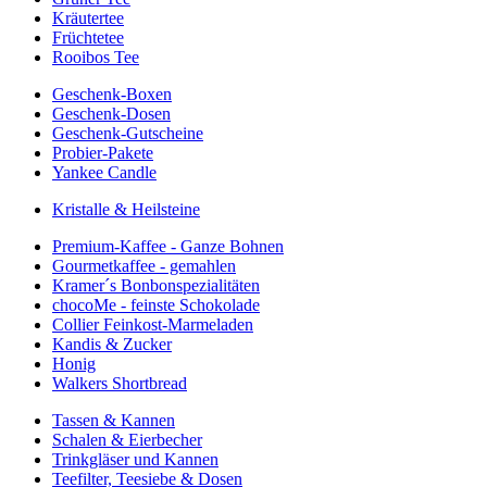
Kräutertee
Früchtetee
Rooibos Tee
Geschenk-Boxen
Geschenk-Dosen
Geschenk-Gutscheine
Probier-Pakete
Yankee Candle
Kristalle & Heilsteine
Premium-Kaffee - Ganze Bohnen
Gourmetkaffee - gemahlen
Kramer´s Bonbonspezialitäten
chocoMe - feinste Schokolade
Collier Feinkost-Marmeladen
Kandis & Zucker
Honig
Walkers Shortbread
Tassen & Kannen
Schalen & Eierbecher
Trinkgläser und Kannen
Teefilter, Teesiebe & Dosen