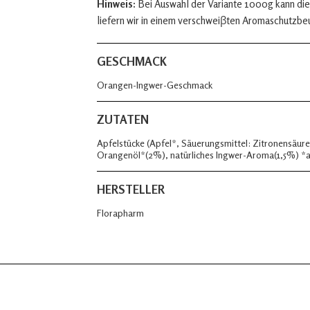
Hinweis:
Bei Auswahl der Variante 1000g kann die
liefern wir in einem verschweiβten Aromaschutzbe
GESCHMACK
Orangen-Ingwer-Geschmack
ZUTATEN
Apfelstücke (Apfel*, Säuerungsmittel: Zitronensäu
Orangenöl*(2%), natürliches Ingwer-Aroma(1,5%) *a
HERSTELLER
Florapharm