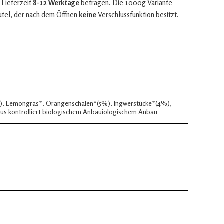
 Lieferzeit
8-12 Werktage
betragen. Die 1000g Variante
utel, der nach dem Öffnen
keine
Verschlussfunktion besitzt.
re), Lemongras*, Orangenschalen*(5%), Ingwerstücke*(4%),
us kontrolliert biologischem Anbauiologischem Anbau