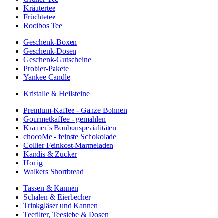
Kräutertee
Früchtetee
Rooibos Tee
Geschenk-Boxen
Geschenk-Dosen
Geschenk-Gutscheine
Probier-Pakete
Yankee Candle
Kristalle & Heilsteine
Premium-Kaffee - Ganze Bohnen
Gourmetkaffee - gemahlen
Kramer´s Bonbonspezialitäten
chocoMe - feinste Schokolade
Collier Feinkost-Marmeladen
Kandis & Zucker
Honig
Walkers Shortbread
Tassen & Kannen
Schalen & Eierbecher
Trinkgläser und Kannen
Teefilter, Teesiebe & Dosen