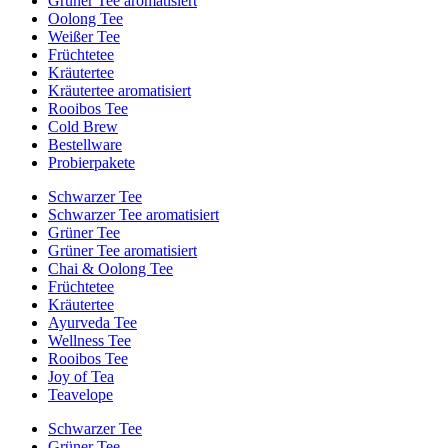
Grüner Tee aromatisiert
Oolong Tee
Weißer Tee
Früchtetee
Kräutertee
Kräutertee aromatisiert
Rooibos Tee
Cold Brew
Bestellware
Probierpakete
Schwarzer Tee
Schwarzer Tee aromatisiert
Grüner Tee
Grüner Tee aromatisiert
Chai & Oolong Tee
Früchtetee
Kräutertee
Ayurveda Tee
Wellness Tee
Rooibos Tee
Joy of Tea
Teavelope
Schwarzer Tee
Grüner Tee