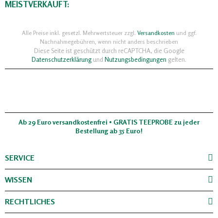
MEISTVERKAUFT:
Alle Preise inkl. gesetzl. Mehrwertsteuer zzgl.
Versandkosten
und ggf.
Nachnahmegebühren, wenn nicht anders beschrieben
Diese Seite ist geschützt durch reCAPTCHA, die Google
Datenschutzerklärung
und
Nutzungsbedingungen
gelten.
Ab 29 Euro versandkostenfrei • GRATIS TEEPROBE zu jeder
Bestellung ab 35 Euro!
SERVICE
WISSEN
RECHTLICHES