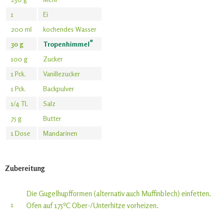
1
Ei
200 ml
kochendes Wasser
®
30 g
Tropenhimmel
100 g
Zucker
1 Pck.
Vanillezucker
1 Pck.
Backpulver
1/4 TL
Salz
75 g
Butter
1 Dose
Mandarinen
Zubereitung
Die Gugelhupfformen (alternativ auch Muffinblech) einfetten.
1
Ofen auf 175ºC Ober-/Unterhitze vorheizen.