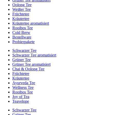
Grüner Tee aromatisiert
Oolong Tee
Weißer Tee
Früchtetee
Kräutertee
Kräutertee aromatisiert
Rooibos Tee
Cold Brew
Bestellware
Probierpakete
Schwarzer Tee
Schwarzer Tee aromatisiert
Grüner Tee
Grüner Tee aromatisiert
Chai & Oolong Tee
Früchtetee
Kräutertee
Ayurveda Tee
Wellness Tee
Rooibos Tee
Joy of Tea
Teavelope
Schwarzer Tee
Grüner Tee