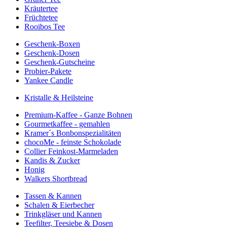
Kräutertee
Früchtetee
Rooibos Tee
Geschenk-Boxen
Geschenk-Dosen
Geschenk-Gutscheine
Probier-Pakete
Yankee Candle
Kristalle & Heilsteine
Premium-Kaffee - Ganze Bohnen
Gourmetkaffee - gemahlen
Kramer´s Bonbonspezialitäten
chocoMe - feinste Schokolade
Collier Feinkost-Marmeladen
Kandis & Zucker
Honig
Walkers Shortbread
Tassen & Kannen
Schalen & Eierbecher
Trinkgläser und Kannen
Teefilter, Teesiebe & Dosen