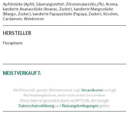
Apfelstücke (Apfel, Säuerungsmittel: Zitronensäure)(65,5%), Aroma,
kandierte Ananasstücke (Ananas, Zucker), kandierte Mangostücke
(Mango, Zucker), kandierte Papayastücke (Papaya, Zucker), Kirschen,
Cardamom, Weinbeeren
HERSTELLER
Florapharm
MEISTVERKAUFT:
Alle Preise inkl. gesetzl. Mehrwertsteuer zzgl.
Versandkosten
und ggf.
Nachnahmegebühren, wenn nicht anders beschrieben
Diese Seite ist geschützt durch reCAPTCHA, die Google
Datenschutzerklärung
und
Nutzungsbedingungen
gelten.