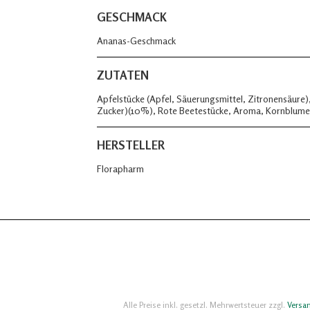
GESCHMACK
Ananas-Geschmack
ZUTATEN
Apfelstücke (Apfel, Säuerungsmittel, Zitronensäure
Zucker)(10%), Rote Beetestücke, Aroma, Kornblume
HERSTELLER
Florapharm
Alle Preise inkl. gesetzl. Mehrwertsteuer zzgl.
Versa