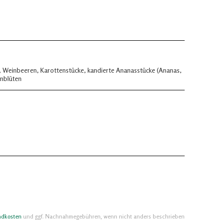
), Weinbeeren, Karottenstücke, kandierte Ananasstücke (Ananas,
nblüten
ndkosten
und ggf. Nachnahmegebühren, wenn nicht anders beschrieben