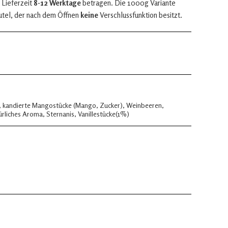
 Lieferzeit
8-12 Werktage
betragen. Die 1000g Variante
utel, der nach dem Öffnen
keine
Verschlussfunktion besitzt.
), kandierte Mangostücke (Mango, Zucker), Weinbeeren,
rliches Aroma, Sternanis, Vanillestücke(1%)