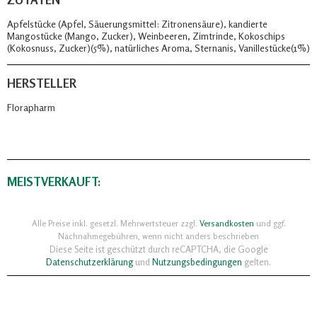
Apfelstücke (Apfel, Säuerungsmittel: Zitronensäure), kandierte
Mangostücke (Mango, Zucker), Weinbeeren, Zimtrinde, Kokoschips
(Kokosnuss, Zucker)(5%), natürliches Aroma, Sternanis, Vanillestücke(1%)
HERSTELLER
Florapharm
MEISTVERKAUFT:
Alle Preise inkl. gesetzl. Mehrwertsteuer zzgl.
Versandkosten
und ggf.
Nachnahmegebühren, wenn nicht anders beschrieben
Diese Seite ist geschützt durch reCAPTCHA, die Google
Datenschutzerklärung
und
Nutzungsbedingungen
gelten.