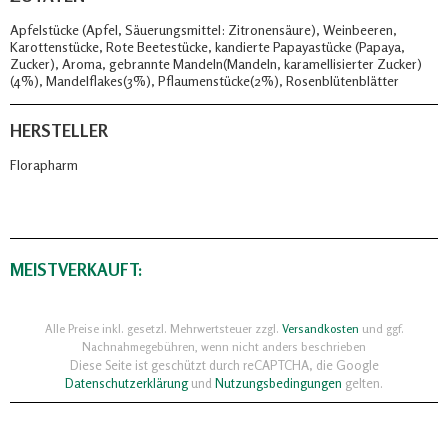
Apfelstücke (Apfel, Säuerungsmittel: Zitronensäure), Weinbeeren,
Karottenstücke, Rote Beetestücke, kandierte Papayastücke (Papaya,
Zucker), Aroma, gebrannte Mandeln(Mandeln, karamellisierter Zucker)
(4%), Mandelflakes(3%), Pflaumenstücke(2%), Rosenblütenblätter
HERSTELLER
Florapharm
MEISTVERKAUFT:
Alle Preise inkl. gesetzl. Mehrwertsteuer zzgl.
Versandkosten
und ggf.
Nachnahmegebühren, wenn nicht anders beschrieben
Diese Seite ist geschützt durch reCAPTCHA, die Google
Datenschutzerklärung
und
Nutzungsbedingungen
gelten.