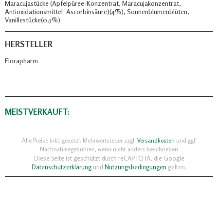
Maracujastücke (Apfelpüree-Konzentrat, Maracujakonzentrat,
Antioxidationsmittel: Ascorbinsäure)(4%), Sonnenblumenblüten,
Vanillestücke(0,5%)
HERSTELLER
Florapharm
MEISTVERKAUFT:
Alle Preise inkl. gesetzl. Mehrwertsteuer zzgl.
Versandkosten
und ggf.
Nachnahmegebühren, wenn nicht anders beschrieben
Diese Seite ist geschützt durch reCAPTCHA, die Google
Datenschutzerklärung
und
Nutzungsbedingungen
gelten.