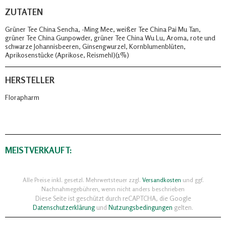
ZUTATEN
Grüner Tee China Sencha, -Ming Mee, weißer Tee China Pai Mu Tan,
grüner Tee China Gunpowder, grüner Tee China Wu Lu, Aroma, rote und
schwarze Johannisbeeren, Ginsengwurzel, Kornblumenblüten,
Aprikosenstücke (Aprikose, Reismehl)(1%)
HERSTELLER
Florapharm
MEISTVERKAUFT:
Alle Preise inkl. gesetzl. Mehrwertsteuer zzgl.
Versandkosten
und ggf.
Nachnahmegebühren, wenn nicht anders beschrieben
Diese Seite ist geschützt durch reCAPTCHA, die Google
Datenschutzerklärung
und
Nutzungsbedingungen
gelten.