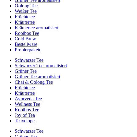
Grüner Tee aromatisiert
Oolong Tee
Weißer Tee
Früchtetee
Kräutertee
Kräutertee aromatisiert
Rooibos Tee
Cold Brew
Bestellware
Probierpakete
Schwarzer Tee
Schwarzer Tee aromatisiert
Grüner Tee
Grüner Tee aromatisiert
Chai & Oolong Tee
Früchtetee
Kräutertee
Ayurveda Tee
Wellness Tee
Rooibos Tee
Joy of Tea
Teavelope
Schwarzer Tee
Grüner Tee