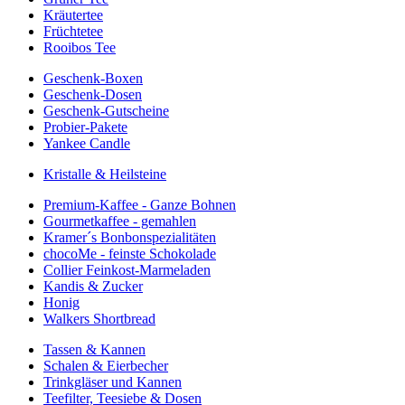
Kräutertee
Früchtetee
Rooibos Tee
Geschenk-Boxen
Geschenk-Dosen
Geschenk-Gutscheine
Probier-Pakete
Yankee Candle
Kristalle & Heilsteine
Premium-Kaffee - Ganze Bohnen
Gourmetkaffee - gemahlen
Kramer´s Bonbonspezialitäten
chocoMe - feinste Schokolade
Collier Feinkost-Marmeladen
Kandis & Zucker
Honig
Walkers Shortbread
Tassen & Kannen
Schalen & Eierbecher
Trinkgläser und Kannen
Teefilter, Teesiebe & Dosen