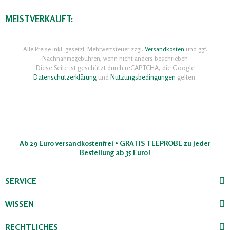
MEISTVERKAUFT:
Alle Preise inkl. gesetzl. Mehrwertsteuer zzgl.
Versandkosten
und ggf.
Nachnahmegebühren, wenn nicht anders beschrieben
Diese Seite ist geschützt durch reCAPTCHA, die Google
Datenschutzerklärung
und
Nutzungsbedingungen
gelten.
Ab 29 Euro versandkostenfrei • GRATIS TEEPROBE zu jeder
Bestellung ab 35 Euro!
SERVICE
WISSEN
RECHTLICHES