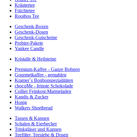
Kräutertee
Früchtetee
Rooibos Tee
Geschenk-Boxen
Geschenk-Dosen
Geschenk-Gutscheine
Probier-Pakete
Yankee Candle
Kristalle & Heilsteine
Premium-Kaffee - Ganze Bohnen
Gourmetkaffee - gemahlen
Kramer´s Bonbonspezialitäten
chocoMe - feinste Schokolade
Collier Feinkost-Marmeladen
Kandis & Zucker
Honig
Walkers Shortbread
Tassen & Kannen
Schalen & Eierbecher
Trinkgläser und Kannen
Teefilter, Teesiebe & Dosen