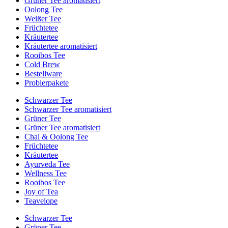
Grüner Tee aromatisiert
Oolong Tee
Weißer Tee
Früchtetee
Kräutertee
Kräutertee aromatisiert
Rooibos Tee
Cold Brew
Bestellware
Probierpakete
Schwarzer Tee
Schwarzer Tee aromatisiert
Grüner Tee
Grüner Tee aromatisiert
Chai & Oolong Tee
Früchtetee
Kräutertee
Ayurveda Tee
Wellness Tee
Rooibos Tee
Joy of Tea
Teavelope
Schwarzer Tee
Grüner Tee