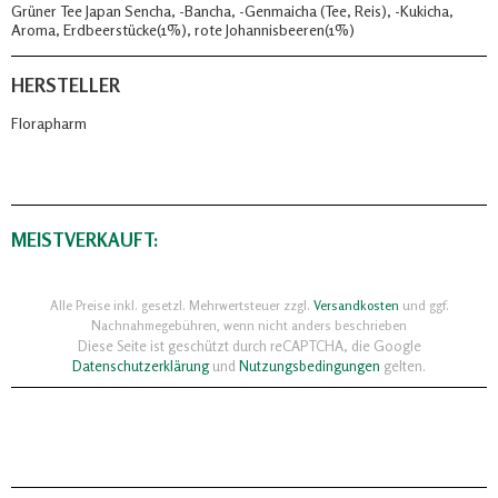
Grüner Tee Japan Sencha, -Bancha, -Genmaicha (Tee, Reis), -Kukicha,
Aroma, Erdbeerstücke(1%), rote Johannisbeeren(1%)
HERSTELLER
Florapharm
MEISTVERKAUFT:
Alle Preise inkl. gesetzl. Mehrwertsteuer zzgl.
Versandkosten
und ggf.
Nachnahmegebühren, wenn nicht anders beschrieben
Diese Seite ist geschützt durch reCAPTCHA, die Google
Datenschutzerklärung
und
Nutzungsbedingungen
gelten.