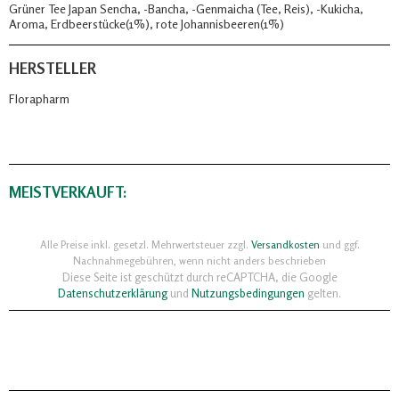
Grüner Tee Japan Sencha, -Bancha, -Genmaicha (Tee, Reis), -Kukicha,
Aroma, Erdbeerstücke(1%), rote Johannisbeeren(1%)
HERSTELLER
Florapharm
MEISTVERKAUFT:
Alle Preise inkl. gesetzl. Mehrwertsteuer zzgl.
Versandkosten
und ggf.
Nachnahmegebühren, wenn nicht anders beschrieben
Diese Seite ist geschützt durch reCAPTCHA, die Google
Datenschutzerklärung
und
Nutzungsbedingungen
gelten.