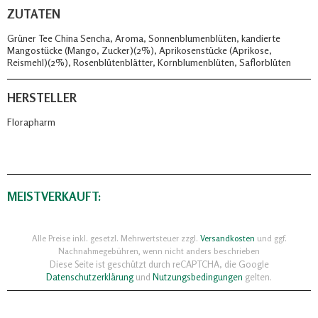
ZUTATEN
Grüner Tee China Sencha, Aroma, Sonnenblumenblüten, kandierte
Mangostücke (Mango, Zucker)(2%), Aprikosenstücke (Aprikose,
Reismehl)(2%), Rosenblütenblätter, Kornblumenblüten, Saflorblüten
HERSTELLER
Florapharm
MEISTVERKAUFT:
Alle Preise inkl. gesetzl. Mehrwertsteuer zzgl.
Versandkosten
und ggf.
Nachnahmegebühren, wenn nicht anders beschrieben
Diese Seite ist geschützt durch reCAPTCHA, die Google
Datenschutzerklärung
und
Nutzungsbedingungen
gelten.