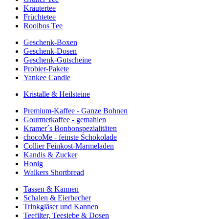
Kräutertee
Früchtetee
Rooibos Tee
Geschenk-Boxen
Geschenk-Dosen
Geschenk-Gutscheine
Probier-Pakete
Yankee Candle
Kristalle & Heilsteine
Premium-Kaffee - Ganze Bohnen
Gourmetkaffee - gemahlen
Kramer´s Bonbonspezialitäten
chocoMe - feinste Schokolade
Collier Feinkost-Marmeladen
Kandis & Zucker
Honig
Walkers Shortbread
Tassen & Kannen
Schalen & Eierbecher
Trinkgläser und Kannen
Teefilter, Teesiebe & Dosen