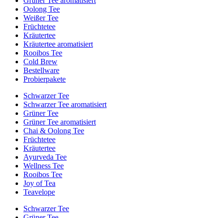
Grüner Tee aromatisiert
Oolong Tee
Weißer Tee
Früchtetee
Kräutertee
Kräutertee aromatisiert
Rooibos Tee
Cold Brew
Bestellware
Probierpakete
Schwarzer Tee
Schwarzer Tee aromatisiert
Grüner Tee
Grüner Tee aromatisiert
Chai & Oolong Tee
Früchtetee
Kräutertee
Ayurveda Tee
Wellness Tee
Rooibos Tee
Joy of Tea
Teavelope
Schwarzer Tee
Grüner Tee