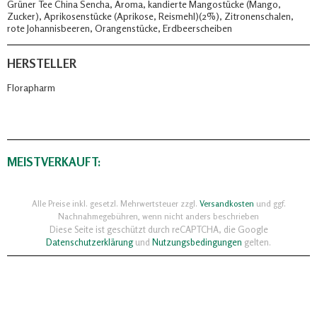
Grüner Tee China Sencha, Aroma, kandierte Mangostücke (Mango,
Zucker), Aprikosenstücke (Aprikose, Reismehl)(2%), Zitronenschalen,
rote Johannisbeeren, Orangenstücke, Erdbeerscheiben
HERSTELLER
Florapharm
MEISTVERKAUFT:
Alle Preise inkl. gesetzl. Mehrwertsteuer zzgl.
Versandkosten
und ggf.
Nachnahmegebühren, wenn nicht anders beschrieben
Diese Seite ist geschützt durch reCAPTCHA, die Google
Datenschutzerklärung
und
Nutzungsbedingungen
gelten.