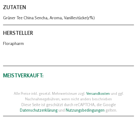
ZUTATEN
Grüner Tee China Sencha, Aroma, Vanillestücke(1%)
HERSTELLER
Florapharm
MEISTVERKAUFT:
Alle Preise inkl. gesetzl. Mehrwertsteuer zzgl.
Versandkosten
und ggf.
Nachnahmegebühren, wenn nicht anders beschrieben
Diese Seite ist geschützt durch reCAPTCHA, die Google
Datenschutzerklärung
und
Nutzungsbedingungen
gelten.