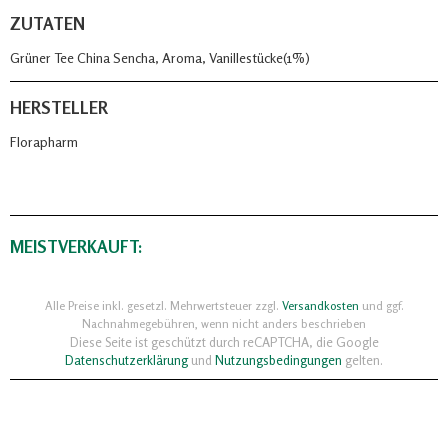
ZUTATEN
Grüner Tee China Sencha, Aroma, Vanillestücke(1%)
HERSTELLER
Florapharm
MEISTVERKAUFT:
Alle Preise inkl. gesetzl. Mehrwertsteuer zzgl.
Versandkosten
und ggf.
Nachnahmegebühren, wenn nicht anders beschrieben
Diese Seite ist geschützt durch reCAPTCHA, die Google
Datenschutzerklärung
und
Nutzungsbedingungen
gelten.