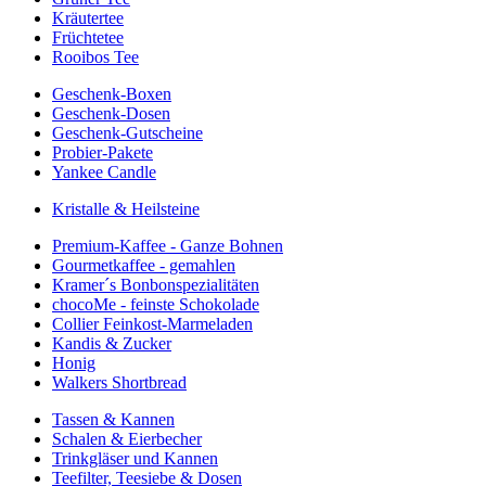
Kräutertee
Früchtetee
Rooibos Tee
Geschenk-Boxen
Geschenk-Dosen
Geschenk-Gutscheine
Probier-Pakete
Yankee Candle
Kristalle & Heilsteine
Premium-Kaffee - Ganze Bohnen
Gourmetkaffee - gemahlen
Kramer´s Bonbonspezialitäten
chocoMe - feinste Schokolade
Collier Feinkost-Marmeladen
Kandis & Zucker
Honig
Walkers Shortbread
Tassen & Kannen
Schalen & Eierbecher
Trinkgläser und Kannen
Teefilter, Teesiebe & Dosen