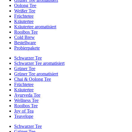
Grüner Tee aromatisiert
Oolong Tee
Weißer Tee
Früchtetee
Kräutertee
Kräutertee aromatisiert
Rooibos Tee
Cold Brew
Bestellware
Probierpakete
Schwarzer Tee
Schwarzer Tee aromatisiert
Grüner Tee
Grüner Tee aromatisiert
Chai & Oolong Tee
Früchtetee
Kräutertee
Ayurveda Tee
Wellness Tee
Rooibos Tee
Joy of Tea
Teavelope
Schwarzer Tee
Grüner Tee