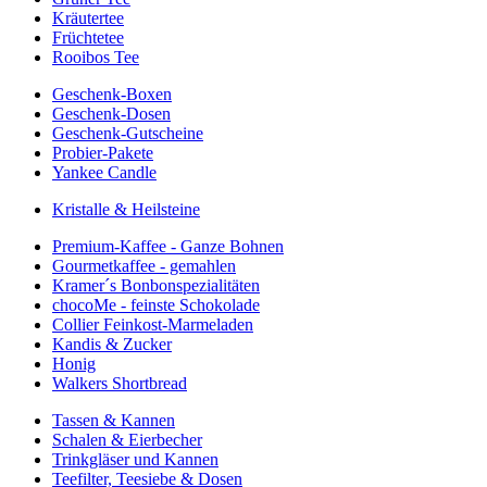
Kräutertee
Früchtetee
Rooibos Tee
Geschenk-Boxen
Geschenk-Dosen
Geschenk-Gutscheine
Probier-Pakete
Yankee Candle
Kristalle & Heilsteine
Premium-Kaffee - Ganze Bohnen
Gourmetkaffee - gemahlen
Kramer´s Bonbonspezialitäten
chocoMe - feinste Schokolade
Collier Feinkost-Marmeladen
Kandis & Zucker
Honig
Walkers Shortbread
Tassen & Kannen
Schalen & Eierbecher
Trinkgläser und Kannen
Teefilter, Teesiebe & Dosen