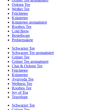
Grüner Tee aromatisiert
Oolong Tee
Weißer Tee
Früchtetee
Kräutertee
Kräutertee aromatisiert
Rooibos Tee
Cold Brew
Bestellware
Probierpakete
Schwarzer Tee
Schwarzer Tee aromatisiert
Grüner Tee
Grüner Tee aromatisiert
Chai & Oolong Tee
Früchtetee
Kräutertee
Ayurveda Tee
Wellness Tee
Rooibos Tee
Joy of Tea
Teavelope
Schwarzer Tee
Grüner Tee