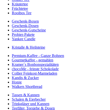
Kräutertee
Früchtetee
Rooibos Tee
Geschenk-Boxen
Geschenk-Dosen
Geschenk-Gutscheine
Probier-Pakete
Yankee Candle
Kristalle & Heilsteine
Premium-Kaffee - Ganze Bohnen
Gourmetkaffee - gemahlen
Kramer´s Bonbonspezialitäten
chocoMe - feinste Schokolade
Collier Feinkost-Marmeladen
Kandis & Zucker
Honig
Walkers Shortbread
Tassen & Kannen
Schalen & Eierbecher
Trinkgläser und Kannen
Teefilter, Teesiebe & Dosen