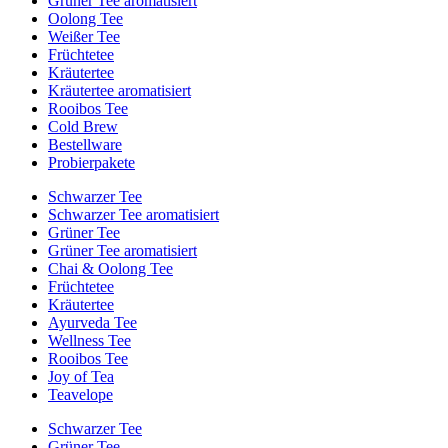
Grüner Tee aromatisiert
Oolong Tee
Weißer Tee
Früchtetee
Kräutertee
Kräutertee aromatisiert
Rooibos Tee
Cold Brew
Bestellware
Probierpakete
Schwarzer Tee
Schwarzer Tee aromatisiert
Grüner Tee
Grüner Tee aromatisiert
Chai & Oolong Tee
Früchtetee
Kräutertee
Ayurveda Tee
Wellness Tee
Rooibos Tee
Joy of Tea
Teavelope
Schwarzer Tee
Grüner Tee