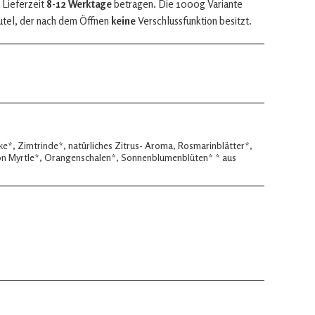
 Lieferzeit
8-12 Werktage
betragen. Die 1000g Variante
utel, der nach dem Öffnen
keine
Verschlussfunktion besitzt.
e*, Zimtrinde*, natürliches Zitrus- Aroma, Rosmarinblätter*,
on Myrtle*, Orangenschalen*, Sonnenblumenblüten* * aus