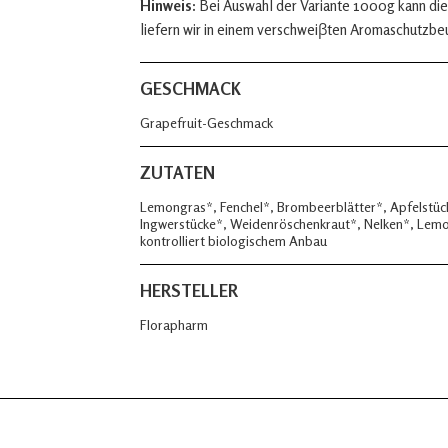
Hinweis:
Bei Auswahl der Variante 1000g kann die
liefern wir in einem verschweiβten Aromaschutzbe
GESCHMACK
Grapefruit-Geschmack
ZUTATEN
Lemongras*, Fenchel*, Brombeerblätter*, Apfelstück
Ingwerstücke*, Weidenröschenkraut*, Nelken*, Lem
kontrolliert biologischem Anbau
HERSTELLER
Florapharm