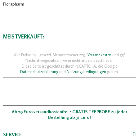
Florapharm
MEISTVERKAUFT:
Alle Preise inkl. gesetzl. Mehrwertsteuer zzgl.
Versandkosten
und ggf.
Nachnahmegebühren, wenn nicht anders beschrieben
Diese Seite ist geschützt durch reCAPTCHA, die Google
Datenschutzerklärung
und
Nutzungsbedingungen
gelten.
Ab 29 Euro versandkostenfrei • GRATIS TEEPROBE zu jeder
Bestellung ab 35 Euro!
SERVICE