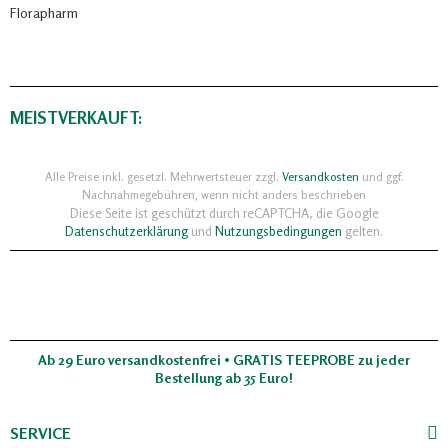
Florapharm
MEISTVERKAUFT:
Alle Preise inkl. gesetzl. Mehrwertsteuer zzgl.
Versandkosten
und ggf.
Nachnahmegebühren, wenn nicht anders beschrieben
Diese Seite ist geschützt durch reCAPTCHA, die Google
Datenschutzerklärung
und
Nutzungsbedingungen
gelten.
Ab 29 Euro versandkostenfrei • GRATIS TEEPROBE zu jeder
Bestellung ab 35 Euro!
SERVICE