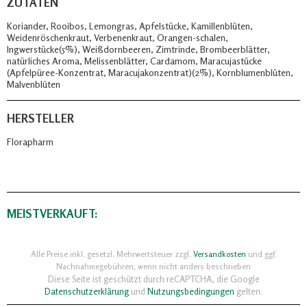
ZUTATEN
Koriander, Rooibos, Lemongras, Apfelstücke, Kamillenblüten,
Weidenröschenkraut, Verbenenkraut, Orangen-schalen,
Ingwerstücke(5%), Weißdornbeeren, Zimtrinde, Brombeerblätter,
natürliches Aroma, Melissenblätter, Cardamom, Maracujastücke
(Apfelpüree-Konzentrat, Maracujakonzentrat)(2%), Kornblumenblüten,
Malvenblüten
HERSTELLER
Florapharm
MEISTVERKAUFT:
Alle Preise inkl. gesetzl. Mehrwertsteuer zzgl.
Versandkosten
und ggf.
Nachnahmegebühren, wenn nicht anders beschrieben
Diese Seite ist geschützt durch reCAPTCHA, die Google
Datenschutzerklärung
und
Nutzungsbedingungen
gelten.