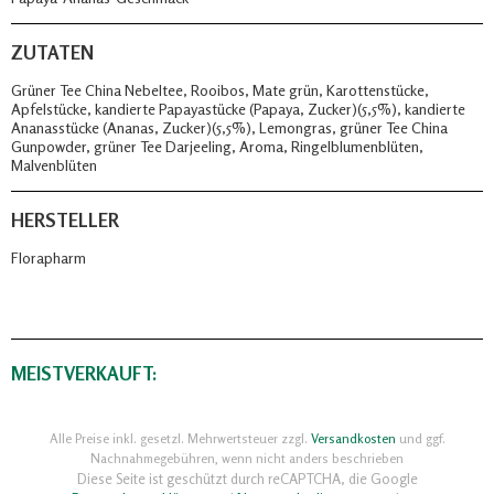
ZUTATEN
Grüner Tee China Nebeltee, Rooibos, Mate grün, Karottenstücke,
Apfelstücke, kandierte Papayastücke (Papaya, Zucker)(5,5%), kandierte
Ananasstücke (Ananas, Zucker)(5,5%), Lemongras, grüner Tee China
Gunpowder, grüner Tee Darjeeling, Aroma, Ringelblumenblüten,
Malvenblüten
HERSTELLER
Florapharm
MEISTVERKAUFT:
Alle Preise inkl. gesetzl. Mehrwertsteuer zzgl.
Versandkosten
und ggf.
Nachnahmegebühren, wenn nicht anders beschrieben
Diese Seite ist geschützt durch reCAPTCHA, die Google