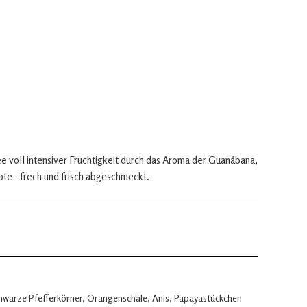
ee voll intensiver Fruchtigkeit durch das Aroma der Guanábana,
te - frech und frisch abgeschmeckt.
hwarze Pfefferkörner, Orangenschale, Anis, Papayastückchen