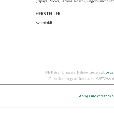
(Papaya, Zucker), Aroma, Rosen-, Ringelblumenblüt
HERSTELLER
Ronnefeldt
Alle Preise inkl. gesetzl. Mehrwertsteuer zzgl.
Versa
Diese Seite ist geschützt durch reCAPTCHA, 
Ab 29 Euro versandko