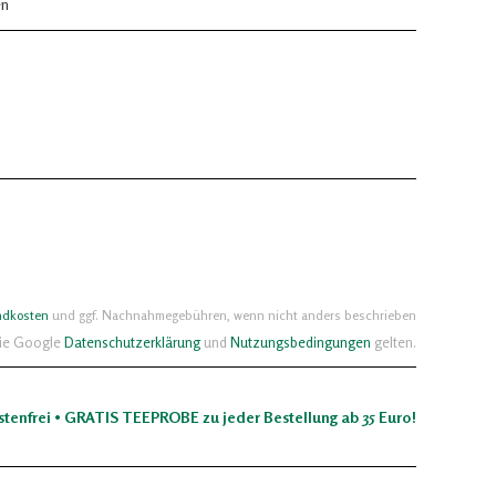
en
ndkosten
und ggf. Nachnahmegebühren, wenn nicht anders beschrieben
die Google
Datenschutzerklärung
und
Nutzungsbedingungen
gelten.
stenfrei • GRATIS TEEPROBE zu jeder Bestellung ab 35 Euro!