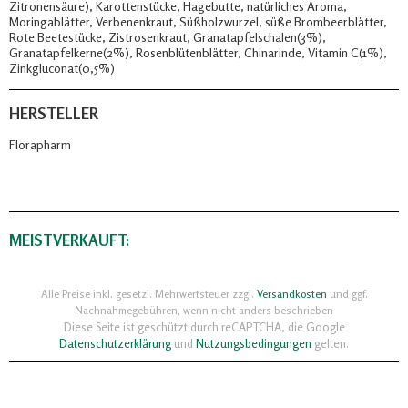
Zitronensäure), Karottenstücke, Hagebutte, natürliches Aroma,
Moringablätter, Verbenenkraut, Süßholzwurzel, süße Brombeerblätter,
Rote Beetestücke, Zistrosenkraut, Granatapfelschalen(3%),
Granatapfelkerne(2%), Rosenblütenblätter, Chinarinde, Vitamin C(1%),
Zinkgluconat(0,5%)
HERSTELLER
Florapharm
MEISTVERKAUFT:
Alle Preise inkl. gesetzl. Mehrwertsteuer zzgl.
Versandkosten
und ggf.
Nachnahmegebühren, wenn nicht anders beschrieben
Diese Seite ist geschützt durch reCAPTCHA, die Google
Datenschutzerklärung
und
Nutzungsbedingungen
gelten.