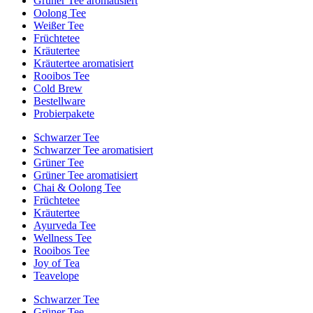
Grüner Tee aromatisiert
Oolong Tee
Weißer Tee
Früchtetee
Kräutertee
Kräutertee aromatisiert
Rooibos Tee
Cold Brew
Bestellware
Probierpakete
Schwarzer Tee
Schwarzer Tee aromatisiert
Grüner Tee
Grüner Tee aromatisiert
Chai & Oolong Tee
Früchtetee
Kräutertee
Ayurveda Tee
Wellness Tee
Rooibos Tee
Joy of Tea
Teavelope
Schwarzer Tee
Grüner Tee