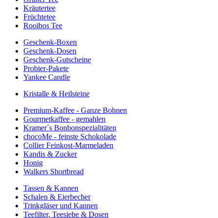
Kräutertee
Früchtetee
Rooibos Tee
Geschenk-Boxen
Geschenk-Dosen
Geschenk-Gutscheine
Probier-Pakete
Yankee Candle
Kristalle & Heilsteine
Premium-Kaffee - Ganze Bohnen
Gourmetkaffee - gemahlen
Kramer´s Bonbonspezialitäten
chocoMe - feinste Schokolade
Collier Feinkost-Marmeladen
Kandis & Zucker
Honig
Walkers Shortbread
Tassen & Kannen
Schalen & Eierbecher
Trinkgläser und Kannen
Teefilter, Teesiebe & Dosen