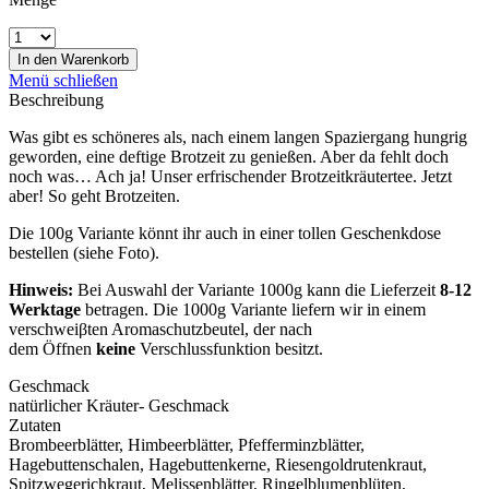
In den
Warenkorb
Menü schließen
Beschreibung
Was gibt es schöneres als, nach einem langen Spaziergang hungrig
geworden, eine deftige Brotzeit zu genießen. Aber da fehlt doch
noch was… Ach ja! Unser erfrischender Brotzeitkräutertee. Jetzt
aber! So geht Brotzeiten.
Die 100g Variante könnt ihr auch in einer tollen Geschenkdose
bestellen (siehe Foto).
Hinweis:
Bei Auswahl der Variante 1000g kann die Lieferzeit
8-12
Werktage
betragen. Die 1000g Variante liefern wir in einem
verschweiβten Aromaschutzbeutel, der nach
dem Öffnen
keine
Verschlussfunktion besitzt.
Geschmack
natürlicher Kräuter- Geschmack
Zutaten
Brombeerblätter, Himbeerblätter, Pfefferminzblätter,
Hagebuttenschalen, Hagebuttenkerne, Riesengoldrutenkraut,
Spitzwegerichkraut, Melissenblätter, Ringelblumenblüten,