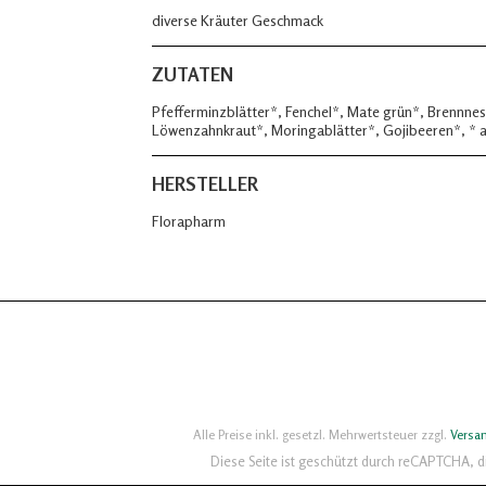
diverse Kräuter Geschmack
ZUTATEN
Pfefferminzblätter*, Fenchel*, Mate grün*, Brennnes
Löwenzahnkraut*, Moringablätter*, Gojibeeren*, * a
HERSTELLER
Florapharm
Alle Preise inkl. gesetzl. Mehrwertsteuer zzgl.
Versa
Diese Seite ist geschützt durch reCAPTCHA, 