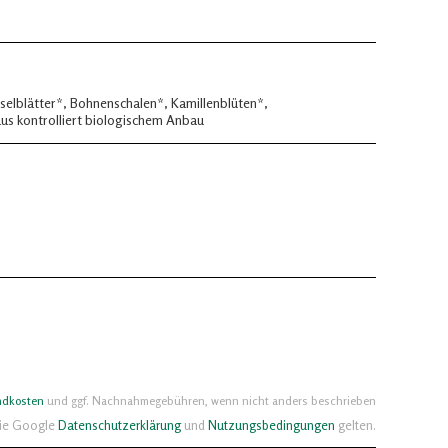
selblätter*, Bohnenschalen*, Kamillenblüten*,
us kontrolliert biologischem Anbau
ndkosten
und ggf. Nachnahmegebühren, wenn nicht anders beschrieben
die Google
Datenschutzerklärung
und
Nutzungsbedingungen
gelten.