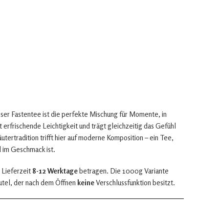
ser Fastentee ist die perfekte Mischung für Momente, in
 erfrischende Leichtigkeit und trägt gleichzeitig das Gefühl
äutertradition trifft hier auf moderne Komposition – ein Tee,
d im Geschmack ist.
 Lieferzeit
8-12 Werktage
betragen. Die 1000g Variante
utel, der nach dem Öffnen
keine
Verschlussfunktion besitzt.