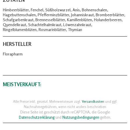
Himbeerblätter, Fenchel, Süßholzwurzel, Anis, Bohnenschalen,
Hagebuttenschalen, Pfefferminzblätter, Johanniskraut, Brombeerblätter,
Schafgarbenkraut, Brennesselblätter, Kamillenblüten, Holunderbeeren,
Quendelkraut, Schachtelhalmkraut, Löwenzahnkraut,
Ringelblumenblüten, Rosmarinblätter, Thymian
HERSTELLER
Florapharm
MEISTVERKAUFT:
Alle Preise inkl. gesetzl. Mehrwertsteuer zzgl.
Versandkosten
und ggf.
Nachnahmegebühren, wenn nicht anders beschrieben
Diese Seite ist geschützt durch reCAPTCHA, die Google
Datenschutzerklärung
und
Nutzungsbedingungen
gelten.