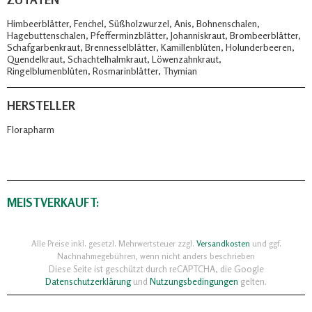
Himbeerblätter, Fenchel, Süßholzwurzel, Anis, Bohnenschalen,
Hagebuttenschalen, Pfefferminzblätter, Johanniskraut, Brombeerblätter,
Schafgarbenkraut, Brennesselblätter, Kamillenblüten, Holunderbeeren,
Quendelkraut, Schachtelhalmkraut, Löwenzahnkraut,
Ringelblumenblüten, Rosmarinblätter, Thymian
HERSTELLER
Florapharm
MEISTVERKAUFT:
Alle Preise inkl. gesetzl. Mehrwertsteuer zzgl.
Versandkosten
und ggf.
Nachnahmegebühren, wenn nicht anders beschrieben
Diese Seite ist geschützt durch reCAPTCHA, die Google
Datenschutzerklärung
und
Nutzungsbedingungen
gelten.