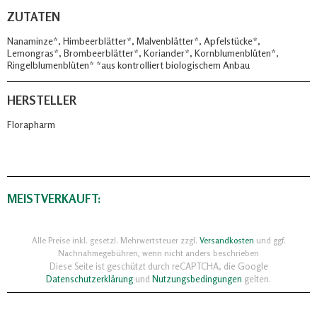
ZUTATEN
Nanaminze*, Himbeerblätter*, Malvenblätter*, Apfelstücke*,
Lemongras*, Brombeerblätter*, Koriander*, Kornblumenblüten*,
Ringelblumenblüten* *aus kontrolliert biologischem Anbau
HERSTELLER
Florapharm
MEISTVERKAUFT:
Alle Preise inkl. gesetzl. Mehrwertsteuer zzgl.
Versandkosten
und ggf.
Nachnahmegebühren, wenn nicht anders beschrieben
Diese Seite ist geschützt durch reCAPTCHA, die Google
Datenschutzerklärung
und
Nutzungsbedingungen
gelten.