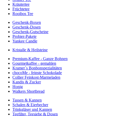
Kräutertee
Früchtetee
Rooibos Tee
Geschenk-Boxen
Geschenk-Dosen
Geschenk-Gutscheine
Probier-Pakete
Yankee Candle
Kristalle & Heilsteine
Premium-Kaffee - Ganze Bohnen
Gourmetkaffee - gemahlen
Kramer´s Bonbonspezialitäten
chocoMe - feinste Schokolade
Collier Feinkost-Marmeladen
Kandis & Zucker
Honig
Walkers Shortbread
Tassen & Kannen
Schalen & Eierbecher
Trinkgläser und Kannen
Teefilter, Teesiebe & Dosen