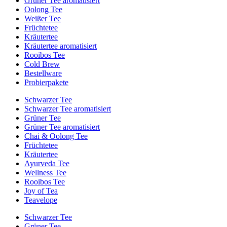
Grüner Tee aromatisiert
Oolong Tee
Weißer Tee
Früchtetee
Kräutertee
Kräutertee aromatisiert
Rooibos Tee
Cold Brew
Bestellware
Probierpakete
Schwarzer Tee
Schwarzer Tee aromatisiert
Grüner Tee
Grüner Tee aromatisiert
Chai & Oolong Tee
Früchtetee
Kräutertee
Ayurveda Tee
Wellness Tee
Rooibos Tee
Joy of Tea
Teavelope
Schwarzer Tee
Grüner Tee