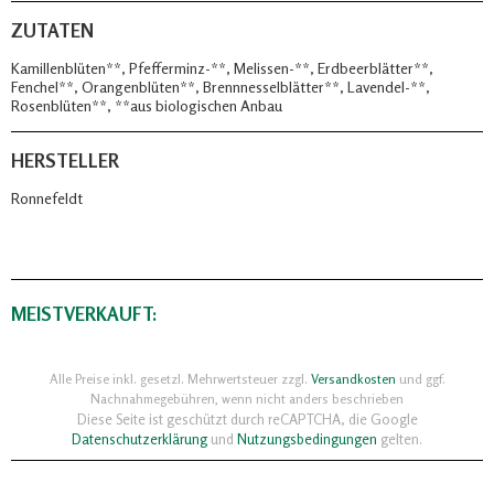
ZUTATEN
Kamillenblüten**, Pfefferminz-**, Melissen-**, Erdbeerblätter**,
Fenchel**, Orangenblüten**, Brennnesselblätter**, Lavendel-**,
Rosenblüten**, **aus biologischen Anbau
HERSTELLER
Ronnefeldt
MEISTVERKAUFT:
Alle Preise inkl. gesetzl. Mehrwertsteuer zzgl.
Versandkosten
und ggf.
Nachnahmegebühren, wenn nicht anders beschrieben
Diese Seite ist geschützt durch reCAPTCHA, die Google
Datenschutzerklärung
und
Nutzungsbedingungen
gelten.