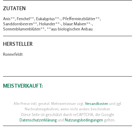
ZUTATEN
Anis**, Fenchel**, Eukalyptus**-, Pfefferminzblätter**,
Sanddornbeeren**, Holunder**-, blaue Malven**-,
Sonnenblumenblüten**, **aus biologischen Anbau
HERSTELLER
Ronnefeldt
MEISTVERKAUFT:
Alle Preise inkl. gesetzl. Mehrwertsteuer zzgl.
Versandkosten
und ggf.
Nachnahmegebühren, wenn nicht anders beschrieben
Diese Seite ist geschützt durch reCAPTCHA, die Google
Datenschutzerklärung
und
Nutzungsbedingungen
gelten.