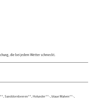
chung, die bei jedem Wetter schmeckt.
er**, Sanddornbeeren**, Holunder**-, blaue Malven**-,