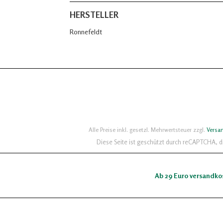
HERSTELLER
Ronnefeldt
Alle Preise inkl. gesetzl. Mehrwertsteuer zzgl.
Versa
Diese Seite ist geschützt durch reCAPTCHA, 
Ab 29 Euro versandko