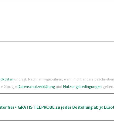
ndkosten
und ggf. Nachnahmegebühren, wenn nicht anders beschrieben
die Google
Datenschutzerklärung
und
Nutzungsbedingungen
gelten.
stenfrei • GRATIS TEEPROBE zu jeder Bestellung ab 35 Euro!