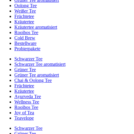
Grüner Tee aromatisiert
Oolong Tee
Weißer Tee
Früchtetee
Kräutertee
Kräutertee aromatisiert
Rooibos Tee
Cold Brew
Bestellware
Probierpakete
Schwarzer Tee
Schwarzer Tee aromatisiert
Grüner Tee
Grüner Tee aromatisiert
Chai & Oolong Tee
Früchtetee
Kräutertee
Ayurveda Tee
Wellness Tee
Rooibos Tee
Joy of Tea
Teavelope
Schwarzer Tee
Grüner Tee