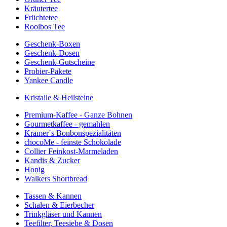
Kräutertee
Früchtetee
Rooibos Tee
Geschenk-Boxen
Geschenk-Dosen
Geschenk-Gutscheine
Probier-Pakete
Yankee Candle
Kristalle & Heilsteine
Premium-Kaffee - Ganze Bohnen
Gourmetkaffee - gemahlen
Kramer´s Bonbonspezialitäten
chocoMe - feinste Schokolade
Collier Feinkost-Marmeladen
Kandis & Zucker
Honig
Walkers Shortbread
Tassen & Kannen
Schalen & Eierbecher
Trinkgläser und Kannen
Teefilter, Teesiebe & Dosen