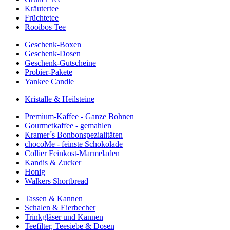
Kräutertee
Früchtetee
Rooibos Tee
Geschenk-Boxen
Geschenk-Dosen
Geschenk-Gutscheine
Probier-Pakete
Yankee Candle
Kristalle & Heilsteine
Premium-Kaffee - Ganze Bohnen
Gourmetkaffee - gemahlen
Kramer´s Bonbonspezialitäten
chocoMe - feinste Schokolade
Collier Feinkost-Marmeladen
Kandis & Zucker
Honig
Walkers Shortbread
Tassen & Kannen
Schalen & Eierbecher
Trinkgläser und Kannen
Teefilter, Teesiebe & Dosen