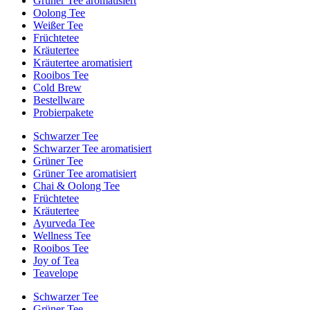
Grüner Tee aromatisiert
Oolong Tee
Weißer Tee
Früchtetee
Kräutertee
Kräutertee aromatisiert
Rooibos Tee
Cold Brew
Bestellware
Probierpakete
Schwarzer Tee
Schwarzer Tee aromatisiert
Grüner Tee
Grüner Tee aromatisiert
Chai & Oolong Tee
Früchtetee
Kräutertee
Ayurveda Tee
Wellness Tee
Rooibos Tee
Joy of Tea
Teavelope
Schwarzer Tee
Grüner Tee