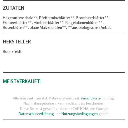
ZUTATEN
Hagebuttenschale**, Pfefferminzblätter**, Brombeerblätter**,
Erdbeerblätter**, Himbeerblätter**, Ringelblumenblüten**,
Rosenblüten**, blaue Malvenblüten**, **aus biologischen Anbau
HERSTELLER
Ronnefeldt
MEISTVERKAUFT:
Alle Preise inkl. gesetzl. Mehrwertsteuer zzgl.
Versandkosten
und ggf.
Nachnahmegebühren, wenn nicht anders beschrieben
Diese Seite ist geschützt durch reCAPTCHA, die Google
Datenschutzerklärung
und
Nutzungsbedingungen
gelten.