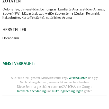
ZUTATEN
Oolong Tee, Birnenstücke, Lemongras, kandierte Ananasstücke (Ananas,
Zucker)(8%), Mädesüsskraut, weiße Zuckersterne (Zucker, Reismehl,
Kakaobutter, Kartoffelstärke), natürliches Aroma
HERSTELLER
Florapharm
MEISTVERKAUFT:
Alle Preise inkl. gesetzl. Mehrwertsteuer zzgl.
Versandkosten
und ggf.
Nachnahmegebühren, wenn nicht anders beschrieben
Diese Seite ist geschützt durch reCAPTCHA, die Google
Datenschutzerklärung
und
Nutzungsbedingungen
gelten.