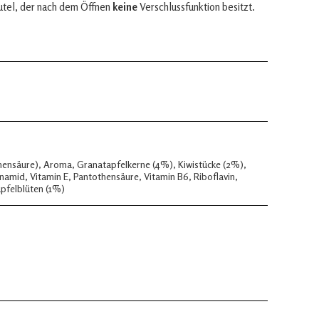
utel, der nach dem Öffnen
keine
Verschlussfunktion besitzt.
onensäure), Aroma, Granatapfelkerne (4%), Kiwistücke (2%),
namid, Vitamin E, Pantothensäure, Vitamin B6, Riboflavin,
apfelblüten (1%)