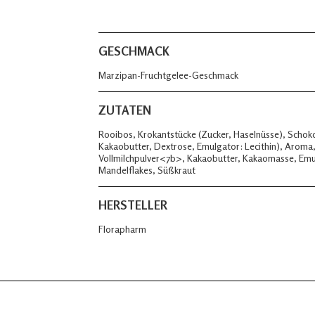
GESCHMACK
Marzipan-Fruchtgelee-Geschmack
ZUTATEN
Rooibos, Krokantstücke (Zucker, Haselnüsse), Schok
Kakaobutter, Dextrose, Emulgator: Lecithin), Aroma
Vollmilchpulver<7b>, Kakaobutter, Kakaomasse, Emulga
Mandelflakes, Süßkraut
HERSTELLER
Florapharm