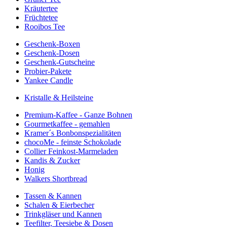
Kräutertee
Früchtetee
Rooibos Tee
Geschenk-Boxen
Geschenk-Dosen
Geschenk-Gutscheine
Probier-Pakete
Yankee Candle
Kristalle & Heilsteine
Premium-Kaffee - Ganze Bohnen
Gourmetkaffee - gemahlen
Kramer´s Bonbonspezialitäten
chocoMe - feinste Schokolade
Collier Feinkost-Marmeladen
Kandis & Zucker
Honig
Walkers Shortbread
Tassen & Kannen
Schalen & Eierbecher
Trinkgläser und Kannen
Teefilter, Teesiebe & Dosen