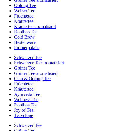
Grüner Tee aromatisiert
Oolong Tee
Weißer Tee
Früchtetee
Kräutertee
Kräutertee aromatisiert
Rooibos Tee
Cold Brew
Bestellware
Probierpakete
Schwarzer Tee
Schwarzer Tee aromatisiert
Grüner Tee
Grüner Tee aromatisiert
Chai & Oolong Tee
Früchtetee
Kräutertee
Ayurveda Tee
Wellness Tee
Rooibos Tee
Joy of Tea
Teavelope
Schwarzer Tee
Grüner Tee