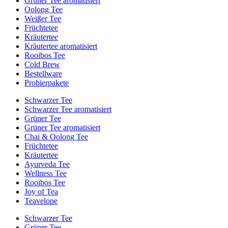
Grüner Tee aromatisiert
Oolong Tee
Weißer Tee
Früchtetee
Kräutertee
Kräutertee aromatisiert
Rooibos Tee
Cold Brew
Bestellware
Probierpakete
Schwarzer Tee
Schwarzer Tee aromatisiert
Grüner Tee
Grüner Tee aromatisiert
Chai & Oolong Tee
Früchtetee
Kräutertee
Ayurveda Tee
Wellness Tee
Rooibos Tee
Joy of Tea
Teavelope
Schwarzer Tee
Grüner Tee