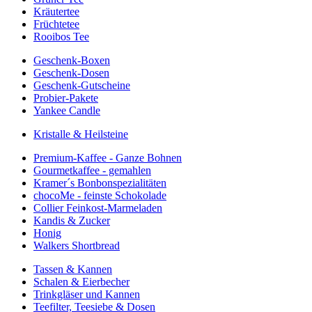
Kräutertee
Früchtetee
Rooibos Tee
Geschenk-Boxen
Geschenk-Dosen
Geschenk-Gutscheine
Probier-Pakete
Yankee Candle
Kristalle & Heilsteine
Premium-Kaffee - Ganze Bohnen
Gourmetkaffee - gemahlen
Kramer´s Bonbonspezialitäten
chocoMe - feinste Schokolade
Collier Feinkost-Marmeladen
Kandis & Zucker
Honig
Walkers Shortbread
Tassen & Kannen
Schalen & Eierbecher
Trinkgläser und Kannen
Teefilter, Teesiebe & Dosen